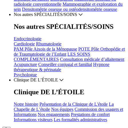
radiologie conventionnelle
Mammographie et exploration du
sein
Densitométrie osseuse ou ostéodensitométrie osseuse
Nos autres
SPÉCIALITÉS/SOINS
Nos autres
SPÉCIALITÉS/SOINS
Endocrinologie
Cardiologie
Rhumatologie
PAM
Pôle Aixois de la Ménopause
POTE
Pôle Orthopédie et
de Traumatologie de l’Enfant
LES
SOINS
COMPLÉMENTAIRES
Consultation médicale d’allaitement
Acupuncture
Conseiller conjugal et familial
Hypnose
thérapeutique & périnatale
Psychologue
Clinique
DE L’ÉTOILE
Clinique
DE L’ÉTOILE
Notre
histoire
Présentation de la
Clinique de L'étoile
La
Chapelle
de L’étoile
Nos
équipes
Commission des usagers
et
Informations
Nos
engagements
Prestations de
confort
Informations
visiteurs
Les
formalités administratives