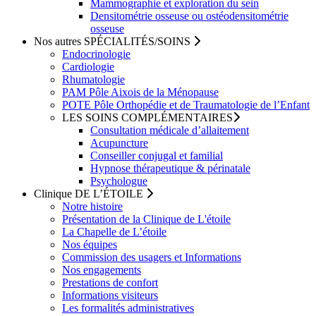
Mammographie et exploration du sein
Densitométrie osseuse ou ostéodensitométrie
osseuse
Nos autres
SPÉCIALITÉS/SOINS
Endocrinologie
Cardiologie
Rhumatologie
PAM
Pôle Aixois de la Ménopause
POTE
Pôle Orthopédie et de Traumatologie de l’Enfant
LES
SOINS COMPLÉMENTAIRES
Consultation médicale d’allaitement
Acupuncture
Conseiller conjugal et familial
Hypnose thérapeutique & périnatale
Psychologue
Clinique
DE L’ÉTOILE
Notre
histoire
Présentation de la
Clinique de L'étoile
La
Chapelle
de L’étoile
Nos
équipes
Commission des usagers
et Informations
Nos
engagements
Prestations de
confort
Informations
visiteurs
Les
formalités administratives