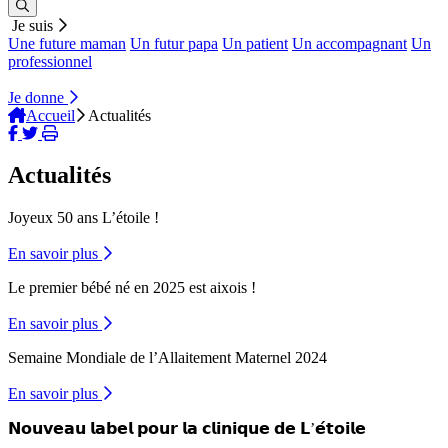
Je suis
Une future maman
Un futur papa
Un patient
Un accompagnant
Un
professionnel
Je donne
Accueil
Actualités
Actualités
Joyeux 50 ans L’étoile !
En savoir plus
Le premier bébé né en 2025 est aixois !
En savoir plus
Semaine Mondiale de l’Allaitement Maternel 2024
En savoir plus
𝗡𝗼𝘂𝘃𝗲𝗮𝘂 𝗹𝗮𝗯𝗲𝗹 𝗽𝗼𝘂𝗿 𝗹𝗮 𝗰𝗹𝗶𝗻𝗶𝗾𝘂𝗲 𝗱𝗲 𝗟’𝗲́𝘁𝗼𝗶𝗹𝗲