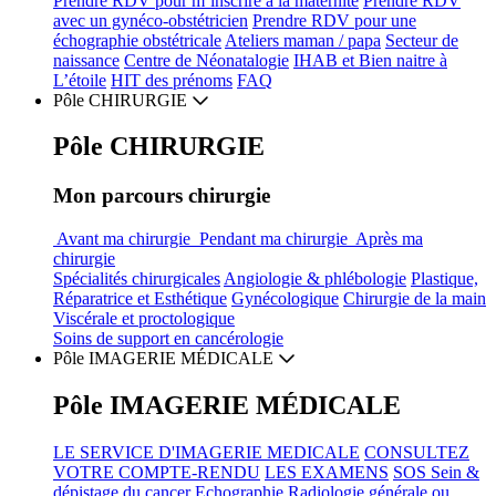
Prendre RDV pour
m’inscrire
à la maternité
Prendre RDV
avec un gynéco-obstétricien
Prendre RDV
pour une
échographie obstétricale
Ateliers
maman / papa
Secteur de
naissance
Centre de
Néonatalogie
IHAB
et
Bien naitre
à
L’étoile
HIT des
prénoms
FAQ
Pôle
CHIRURGIE
Pôle
CHIRURGIE
Mon parcours chirurgie
Avant ma chirurgie
Pendant ma chirurgie
Après ma
chirurgie
Spécialités
chirurgicales
Angiologie & phlébologie
Plastique,
Réparatrice et Esthétique
Gynécologique
Chirurgie de la main
Viscérale et proctologique
Soins de support
en cancérologie
Pôle
IMAGERIE MÉDICALE
Pôle
IMAGERIE MÉDICALE
LE
SERVICE
D'IMAGERIE MEDICALE
CONSULTEZ
VOTRE
COMPTE-RENDU
LES
EXAMENS
SOS Sein &
dépistage du cancer
Echographie
Radiologie générale ou