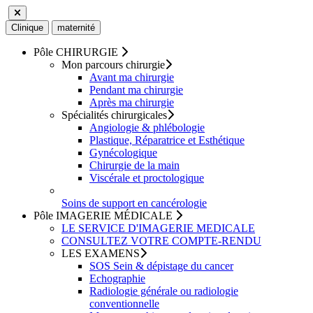
Clinique
maternité
Pôle
CHIRURGIE
Mon parcours chirurgie
Avant ma chirurgie
Pendant ma chirurgie
Après ma chirurgie
Spécialités
chirurgicales
Angiologie & phlébologie
Plastique, Réparatrice et Esthétique
Gynécologique
Chirurgie de la main
Viscérale et proctologique
Soins de support
en cancérologie
Pôle
IMAGERIE MÉDICALE
LE
SERVICE
D'IMAGERIE MEDICALE
CONSULTEZ VOTRE
COMPTE-RENDU
LES
EXAMENS
SOS Sein & dépistage du cancer
Echographie
Radiologie générale ou radiologie
conventionnelle