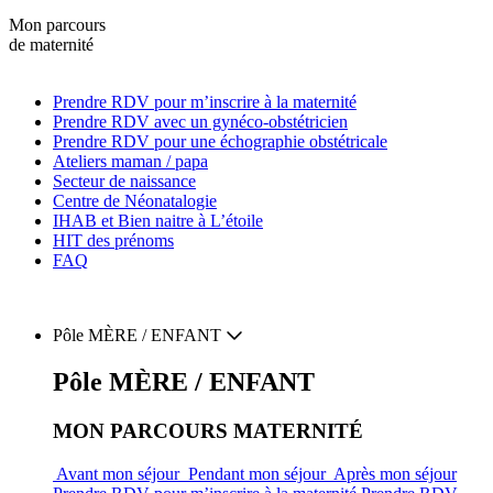
Mon parcours
de maternité
Prendre RDV pour
m’inscrire
à la maternité
Prendre RDV
avec un gynéco-obstétricien
Prendre RDV
pour une échographie obstétricale
Ateliers
maman / papa
Secteur de
naissance
Centre de
Néonatalogie
IHAB
et
Bien naitre
à L’étoile
HIT des
prénoms
FAQ
Pôle
MÈRE / ENFANT
Pôle
MÈRE / ENFANT
MON PARCOURS MATERNITÉ
Avant mon séjour
Pendant mon séjour
Après mon séjour