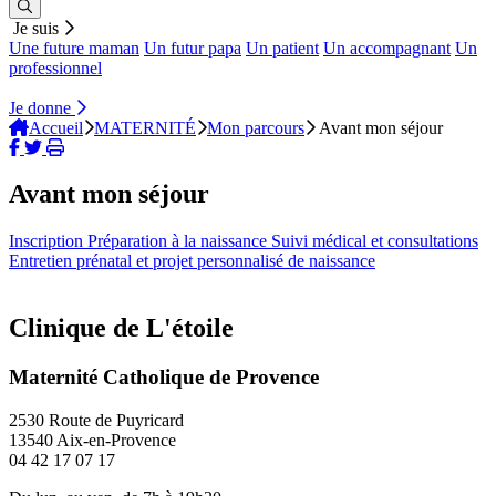
Je suis
Une future maman
Un futur papa
Un patient
Un accompagnant
Un
professionnel
Je donne
Accueil
MATERNITÉ
Mon parcours
Avant mon séjour
Avant mon séjour
Inscription
Préparation à la naissance
Suivi médical et consultations
Entretien prénatal et projet personnalisé de naissance
Clinique de L'étoile
Maternité Catholique de Provence
2530 Route de Puyricard
13540 Aix-en-Provence
04 42 17 07 17