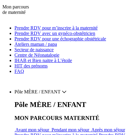
Mon parcours
de maternité
Prendre RDV pour
m’inscrire
à la maternité
Prendre RDV
avec un gynéco-obstétricien
Prendre RDV
pour une échographie obstétricale
Ateliers
maman / papa
Secteur de
naissance
Centre de
Néonatalogie
IHAB
et
Bien naitre
à L’étoile
HIT des
prénoms
FAQ
Pôle
MÈRE / ENFANT
Pôle
MÈRE / ENFANT
MON PARCOURS MATERNITÉ
Avant mon séjour
Pendant mon séjour
Après mon séjour