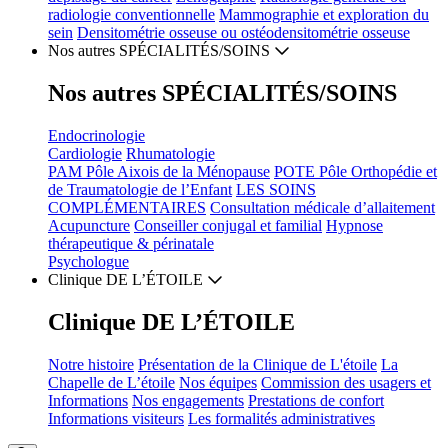
radiologie conventionnelle
Mammographie et exploration du
sein
Densitométrie osseuse ou ostéodensitométrie osseuse
Nos autres
SPÉCIALITÉS/SOINS
Nos autres
SPÉCIALITÉS/SOINS
Endocrinologie
Cardiologie
Rhumatologie
PAM
Pôle Aixois de la Ménopause
POTE
Pôle Orthopédie et
de Traumatologie de l’Enfant
LES
SOINS
COMPLÉMENTAIRES
Consultation médicale d’allaitement
Acupuncture
Conseiller conjugal et familial
Hypnose
thérapeutique & périnatale
Psychologue
Clinique
DE L’ÉTOILE
Clinique
DE L’ÉTOILE
Notre
histoire
Présentation de la
Clinique de L'étoile
La
Chapelle
de L’étoile
Nos
équipes
Commission des usagers
et
Informations
Nos
engagements
Prestations de
confort
Informations
visiteurs
Les
formalités administratives