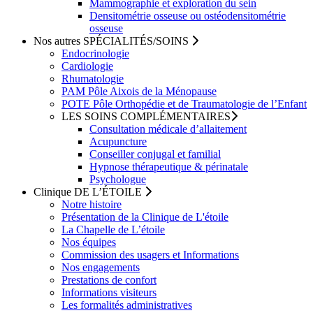
Mammographie et exploration du sein
Densitométrie osseuse ou ostéodensitométrie
osseuse
Nos autres
SPÉCIALITÉS/SOINS
Endocrinologie
Cardiologie
Rhumatologie
PAM
Pôle Aixois de la Ménopause
POTE
Pôle Orthopédie et de Traumatologie de l’Enfant
LES
SOINS COMPLÉMENTAIRES
Consultation médicale d’allaitement
Acupuncture
Conseiller conjugal et familial
Hypnose thérapeutique & périnatale
Psychologue
Clinique
DE L’ÉTOILE
Notre
histoire
Présentation de la
Clinique de L'étoile
La
Chapelle
de L’étoile
Nos
équipes
Commission des usagers
et Informations
Nos
engagements
Prestations de
confort
Informations
visiteurs
Les
formalités administratives