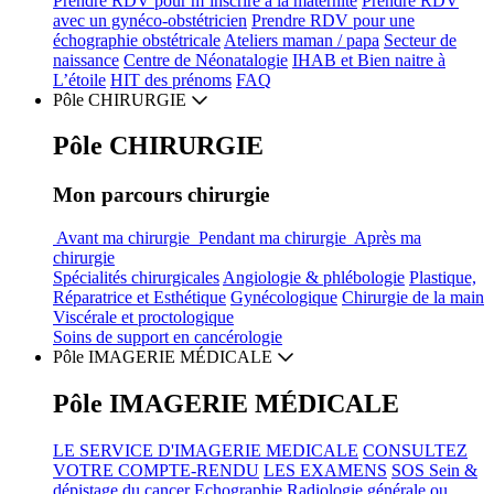
Prendre RDV pour
m’inscrire
à la maternité
Prendre RDV
avec un gynéco-obstétricien
Prendre RDV
pour une
échographie obstétricale
Ateliers
maman / papa
Secteur de
naissance
Centre de
Néonatalogie
IHAB
et
Bien naitre
à
L’étoile
HIT des
prénoms
FAQ
Pôle
CHIRURGIE
Pôle
CHIRURGIE
Mon parcours chirurgie
Avant ma chirurgie
Pendant ma chirurgie
Après ma
chirurgie
Spécialités
chirurgicales
Angiologie & phlébologie
Plastique,
Réparatrice et Esthétique
Gynécologique
Chirurgie de la main
Viscérale et proctologique
Soins de support
en cancérologie
Pôle
IMAGERIE MÉDICALE
Pôle
IMAGERIE MÉDICALE
LE
SERVICE
D'IMAGERIE MEDICALE
CONSULTEZ
VOTRE
COMPTE-RENDU
LES
EXAMENS
SOS Sein &
dépistage du cancer
Echographie
Radiologie générale ou