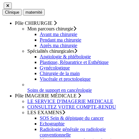
Clinique
maternité
Pôle
CHIRURGIE
Mon parcours chirurgie
Avant ma chirurgie
Pendant ma chirurgie
Après ma chirurgie
Spécialités
chirurgicales
Angiologie & phlébologie
Plastique, Réparatrice et Esthétique
Gynécologique
Chirurgie de la main
Viscérale et proctologique
Soins de support
en cancérologie
Pôle
IMAGERIE MÉDICALE
LE
SERVICE
D'IMAGERIE MEDICALE
CONSULTEZ VOTRE
COMPTE-RENDU
LES
EXAMENS
SOS Sein & dépistage du cancer
Echographie
Radiologie générale ou radiologie
conventionnelle